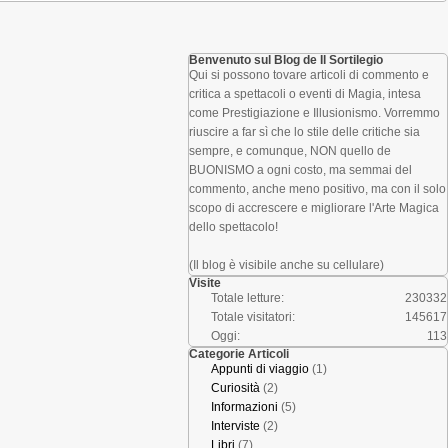
Benvenuto sul Blog de Il Sortilegio
Qui si possono tovare articoli di commento e
critica a spettacoli o eventi di Magia, intesa
come Prestigiazione e Illusionismo. Vorremmo
riuscire a far sì che lo stile delle critiche sia
sempre, e comunque, NON quello de
BUONISMO a ogni costo, ma semmai del
commento, anche meno positivo, ma con il solo
scopo di accrescere e migliorare l'Arte Magica
dello spettacolo!
(Il blog è visibile anche su cellulare)
Visite
Totale letture:
230332
Totale visitatori:
145617
Oggi:
113
Categorie Articoli
Appunti di viaggio
(1)
Curiosità
(2)
Informazioni
(5)
Interviste
(2)
Libri
(7)