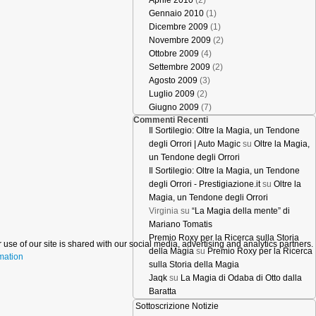
Aprile 2010
(2)
Gennaio 2010
(1)
Dicembre 2009
(1)
Novembre 2009
(2)
Ottobre 2009
(4)
Settembre 2009
(2)
Agosto 2009
(3)
Luglio 2009
(2)
Giugno 2009
(7)
Commenti Recenti
Il Sortilegio: Oltre la Magia, un Tendone
degli Orrori | Auto Magic
su
Oltre la Magia,
un Tendone degli Orrori
Il Sortilegio: Oltre la Magia, un Tendone
degli Orrori - Prestigiazione.it
su
Oltre la
Magia, un Tendone degli Orrori
Virginia
su
“La Magia della mente” di
Mariano Tomatis
Premio Roxy per la Ricerca sulla Storia
 use of our site is shared with our social media, advertising and analytics partners.
della Magia
su
Premio Roxy per la Ricerca
mation
sulla Storia della Magia
Jaqk
su
La Magia di Odaba di Otto dalla
Baratta
Sottoscrizione Notizie