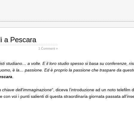
lli a Pescara
1 Comment »
isti studiano… a volte. E il loro studio spesso si basa su conferenze, rist
ell’uomo, è la… passione. Ed è proprio la passione che traspare da ques
escara
.
a chiave dell’immaginazione
“, diceva l’introduzione ad un noto telefilm 
e con voi i punti salienti di questa straordinaria giornata passata all’ins