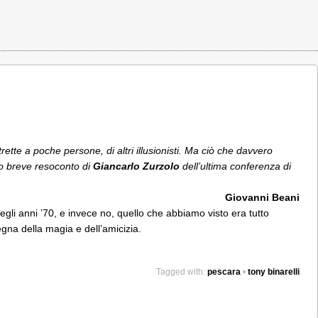
rette a poche persone, di altri illusionisti. Ma ciò che davvero
to breve resoconto di
Giancarlo Zurzolo
dell’ultima conferenza di
Giovanni Beani
degli anni ’70, e invece no, quello che abbiamo visto era tutto
egna della magia e dell’amicizia.
Tagged with:
pescara
•
tony binarelli