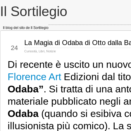
Il Sortilegio
Il blog del sito de Il Sortilegio
La Magia di Odaba di Otto dalla Ba
Lug
24
Curiosità
,
Libri
,
Notizie
Di recente è uscito un nuovo 
Florence Art
Edizioni dal tito
Odaba”
. Si tratta di una an
materiale pubblicato negli 
Odaba
(quando si esibiva 
illusionista più comico). La 