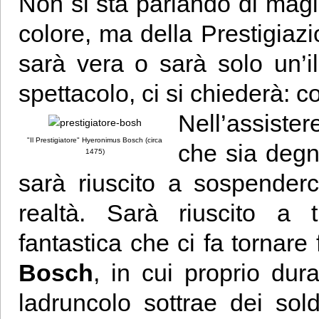
Non si sta parlando di magia
colore, ma della Prestigiaz
sarà vera o sarà solo un’i
spettacolo, ci si chiederà: 
Nell’assiste
"Il Prestigiatore" Hyeronimus Bosch (circa
che sia degn
1475)
sarà riuscito a sospenderc
realtà. Sarà riuscito a 
fantastica che ci fa tornare
Bosch
, in cui proprio dur
ladruncolo sottrae dei sol