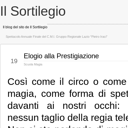
Il Sortilegio
Il blog del sito de Il Sortilegio
Spettacolo Annuale Finale del C.M.I. Gruppo Regionale Lazio “Pietro Iraci”
Elogio alla Prestigiazione
Giu
19
Scuola Magia
Così come il circo o come 
magia, come forma di spet
davanti ai nostri occhi: 
nessun taglio della regia tel