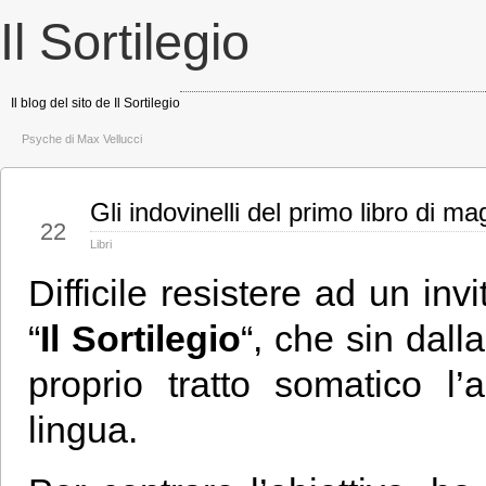
Il Sortilegio
Il blog del sito de Il Sortilegio
Psyche di Max Vellucci
Gli indovinelli del primo libro di m
Giu
22
Libri
Difficile resistere ad un in
“
Il Sortilegio
“, che sin dal
proprio tratto somatico l
lingua.