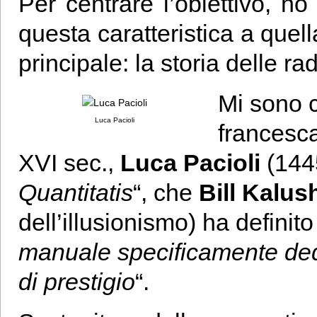
Per centrare l’obiettivo, 
questa caratteristica a que
principale: la storia delle rad
Mi sono c
Luca Pacioli
francesca
XVI sec.,
Luca Pacioli
(1445
Quantitatis
“, che
Bill Kalus
dell’illusionismo) ha definit
manuale specificamente ded
di prestigio
“.