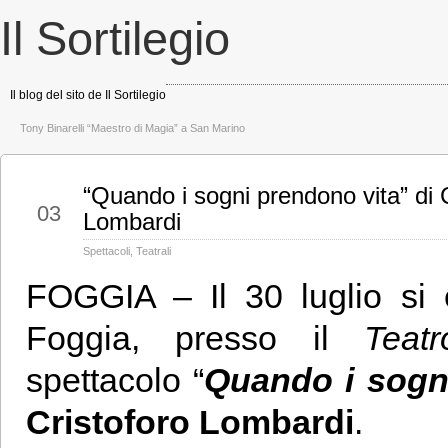
Il Sortilegio
Il blog del sito de Il Sortilegio
Tony Binarelli “Maestro di Magia” a San Marino
“Quando i sogni prendono vita” di 
Ago
03
Lombardi
Spettacoli
,
Teatrali
FOGGIA – Il 30 luglio si 
Foggia, presso il
Teat
spettacolo “
Quando i sogn
Cristoforo Lombardi
.