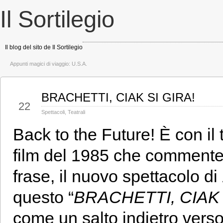
Il Sortilegio
Il blog del sito de Il Sortilegio
Appunti magici di viaggio: U.S.A.
BRACHETTI, CIAK SI GIRA!
Nov
22
Spettacoli
,
Teatrali
Back to the Future! È con il 
film del 1985 che commenter
frase, il nuovo spettacolo di
questo “
BRACHETTI, CIAK 
come un salto indietro verso