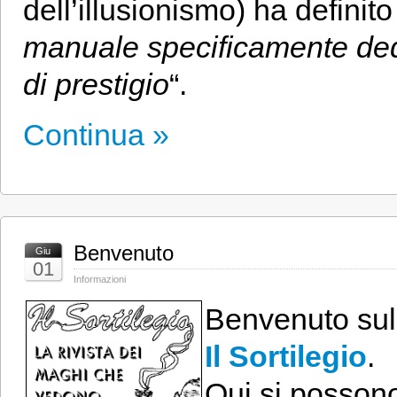
dell’illusionismo) ha definit
manuale specificamente ded
di prestigio
“.
Continua »
Benvenuto
Giu
01
Informazioni
Benvenuto su
Il Sortilegio
.
Qui si possono