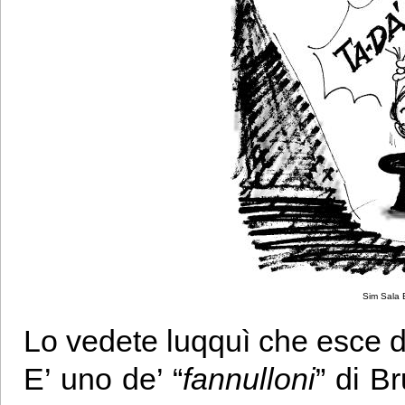
Sim Sala 
Lo vedete luqquì che esce d
E’ uno de’ “
fannulloni
” di B