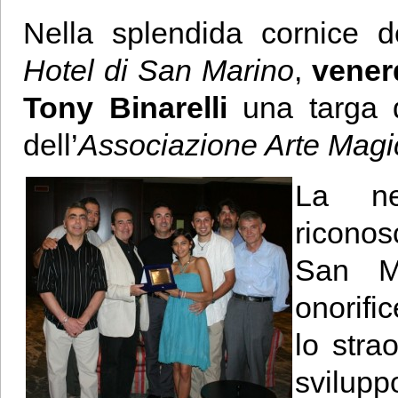
Nella splendida cornice 
Hotel di San Marino
,
venerd
Tony Binarelli
una targa d
dell’
Associazione Arte Mag
La ne
riconos
San M
onorific
lo stra
svilu